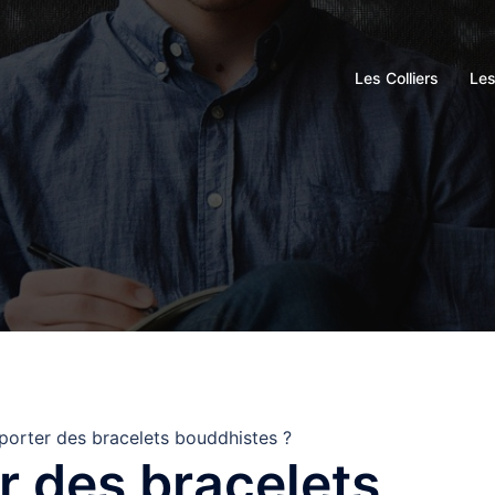
Les Colliers
Le
porter des bracelets bouddhistes ?
r des bracelets