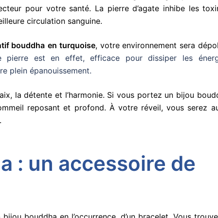
tecteur pour votre santé. La pierre d’agate inhibe les tox
lleure circulation sanguine.
tif bouddha
en
turquoise
, votre environnement sera dépol
 pierre est en effet, efficace pour dissiper les énerg
tre plein épanouissement.
 paix, la détente et l’harmonie. Si vous portez un bijou bou
ommeil reposant et profond. À votre réveil, vous serez au
e.
 : un accessoire de
n bijou bouddha en l’occurrence, d’un bracelet. Vous trouv