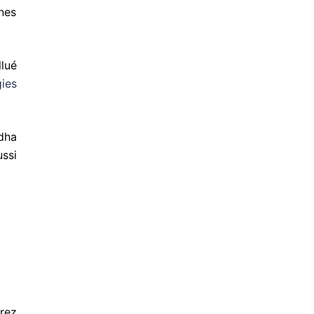
ines
lué
ies
ddha
ssi
erez