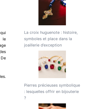
La croix huguenote : histoire,
 qui
symboles et place dans la
 le
joaillerie d’exception
age
des
. De
es.
Pierres précieuses symbolique
: lesquelles offrir en bijouterie
?