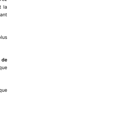
t la
ant
lus
 de
 que
que