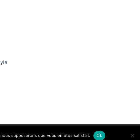
tyle
e, nous supposerons que vous en êtes satisfait.
Ok