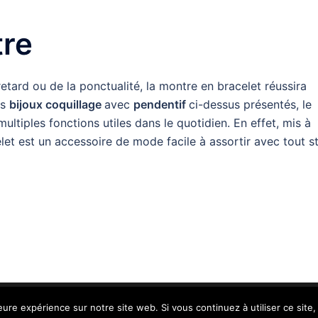
tre
etard ou de la ponctualité, la montre en bracelet réussira
es
bijoux coquillage
avec
pendentif
ci-dessus présentés, le
ltiples fonctions utiles dans le quotidien. En effet, mis à
elet est un accessoire de mode facile à assortir avec tout s
s réservés.
leure expérience sur notre site web. Si vous continuez à utiliser ce sit