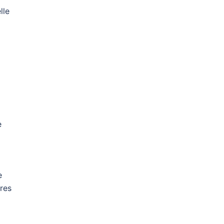
lle
e
e
bres