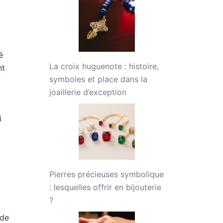
é
La croix huguenote : histoire,
nt
symboles et place dans la
joaillerie d’exception
i
Pierres précieuses symbolique
: lesquelles offrir en bijouterie
?
 de