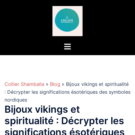
Aller
au
contenu
Collier Shamballa
»
Blog
» Bijoux vikings et spiritualité
: Décrypter les significations ésotériques des symboles
nordiques
Bijoux vikings et
spiritualité : Décrypter les
significations ésotériques