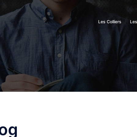
Les Colliers
Le
log