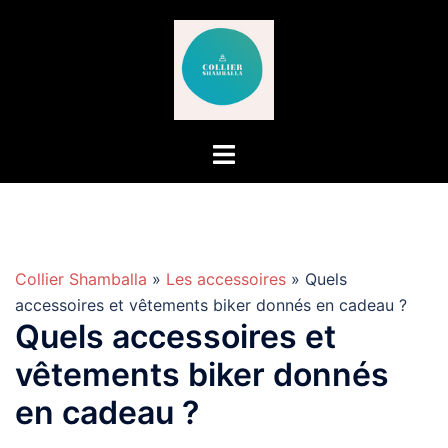
Aller
au
contenu
Collier Shamballa
»
Les accessoires
» Quels
accessoires et vêtements biker donnés en cadeau ?
Quels accessoires et
vêtements biker donnés
en cadeau ?