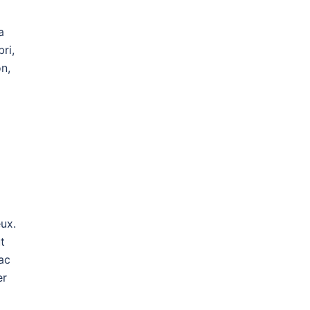
a
ri,
n,
ux.
t
sac
er