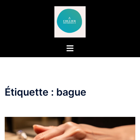
Aller
au
contenu
Étiquette :
bague